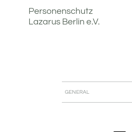
Zur
Skip
Personenschutz
Hauptnavigation
to
Lazarus Berlin e.V.
springen
main
content
GENERAL