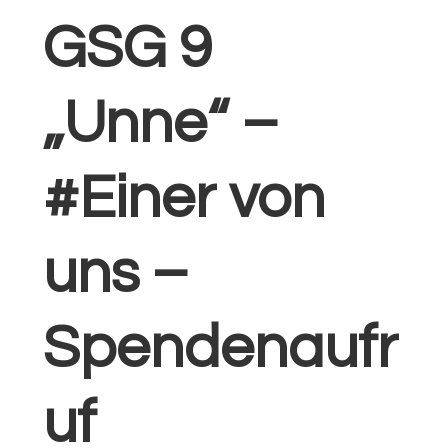
GSG 9
„Unne“ –
#Einer von
uns –
Spendenaufr
uf