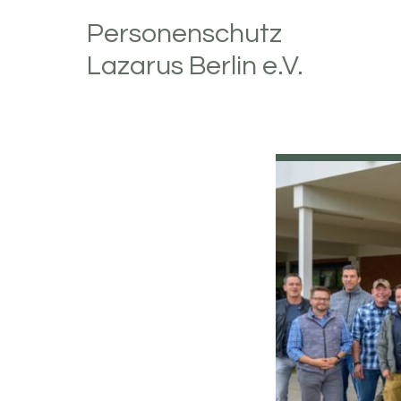
Zur
Skip
Personenschutz
Hauptnavigation
to
Lazarus Berlin e.V.
springen
main
content