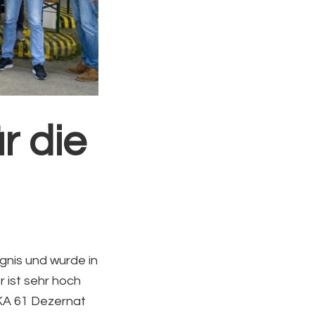
 die
gnis und wurde in
r ist sehr hoch
KA 61 Dezernat